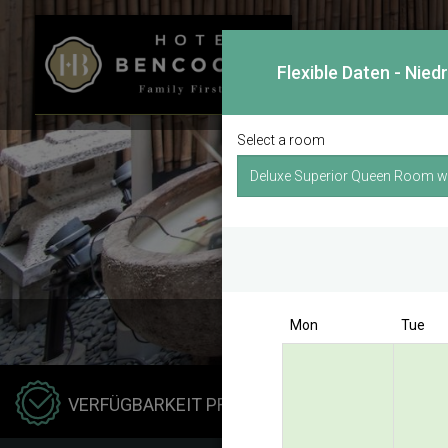
Flexible Daten - Nied
Select a room
Mon
Tue
Hotel
VERFÜGBARKEIT PRÜFEN
Kong 