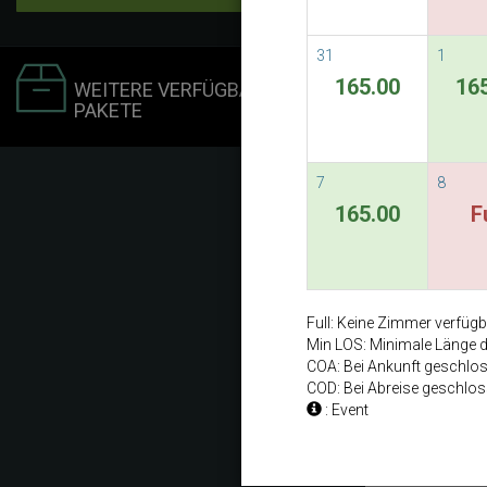
31
1
165.00
16
WEITERE VERFÜGBARE
PAKETE
7
8
165.00
F
Full: Keine Zimmer verfüg
Min LOS: Minimale Länge 
COA: Bei Ankunft geschlo
COD: Bei Abreise geschlo
: Event