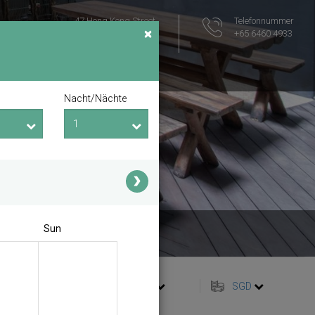
47 Hong Kong Street
Telefonnummer
×
Singapore 059685
+65 6460 4933
Lageplan
Nacht/Nächte
Sun
Deutsch
SGD