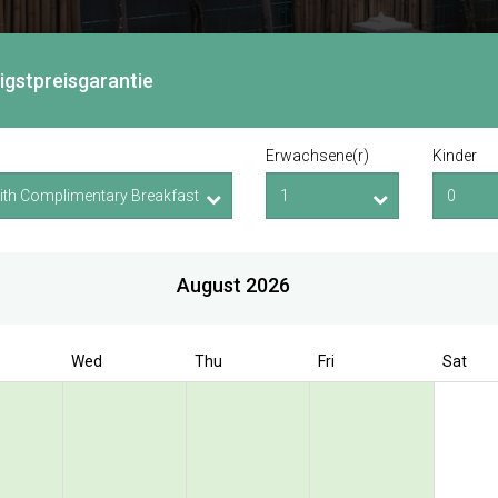
rigstpreisgarantie
Erwachsene(r)
Kinder
August 2026
Wed
Thu
Fri
Sat
Book Direct to have exclusive offer
 Bencoolen @ Hong
Street