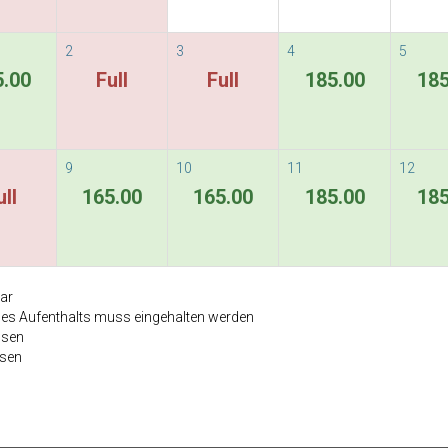
2
3
4
5
5.00
Full
Full
185.00
185
9
10
11
12
ull
165.00
165.00
185.00
185
bar
des Aufenthalts muss eingehalten werden
ssen
ssen