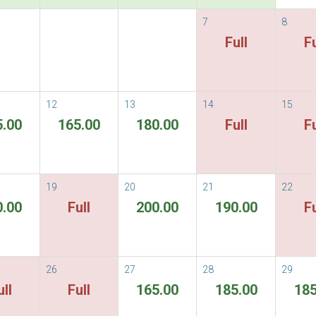
7
8
vailable Rate
Full
Fu
able Rates
Allgemeine Geschäftsbedingungen
ORE
12
13
14
15
5.00
165.00
180.00
Full
Fu
Im von Ihnen gewählten Zeitraum si
19
20
21
22
0.00
Full
200.00
190.00
Fu
26
27
28
29
ull
Full
165.00
185.00
185