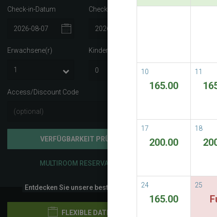
Check-in-Datum
Check-out-Datum
Best A
Best Avail
Erwachsene(r)
Kinder
i
READ M
10
11
165.00
16
Access/Discount Code
17
18
VERFÜGBARKEIT PRÜFEN
200.00
20
MULTIROOM RESERVATION
24
25
Entdecken Sie unsere besten Preise
165.00
F
FLEXIBLE DATEN