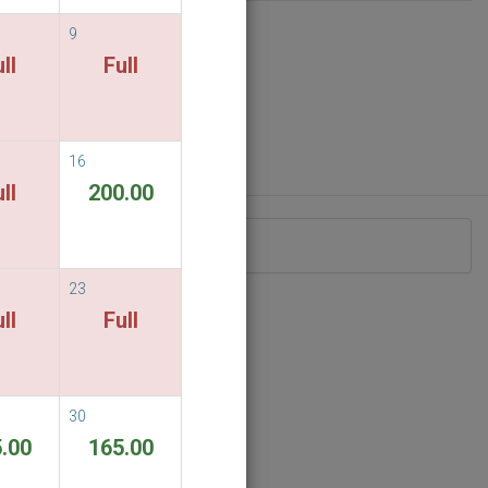
9
ll
Full
16
ll
200.00
nd keine Zimmer verfügbar.
23
ll
Full
30
.00
165.00