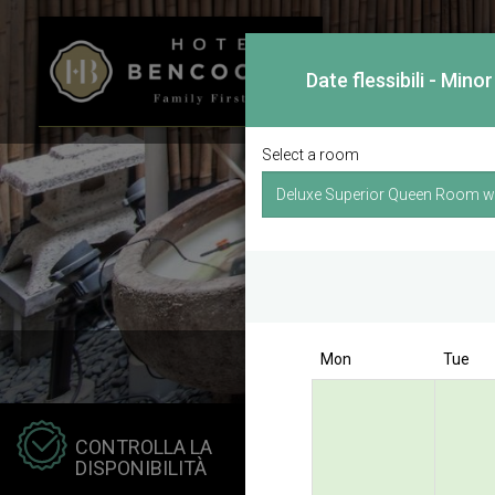
Date flessibili - Min
Select a room
Mon
Tue
Hotel
CONTROLLA LA
Kong 
DISPONIBILITÀ