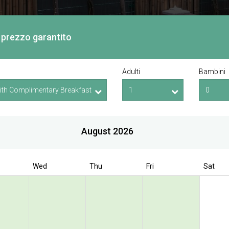
or prezzo garantito
Adulti
Bambini
August 2026
Wed
Thu
Fri
Sat
Book Direct to have exclusive offer
 Bencoolen @ Hong
Street