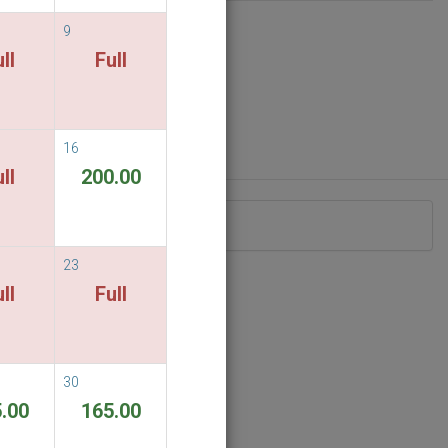
9
ll
Full
16
ll
200.00
eriodo di soggiorno indicato.
23
ll
Full
30
.00
165.00