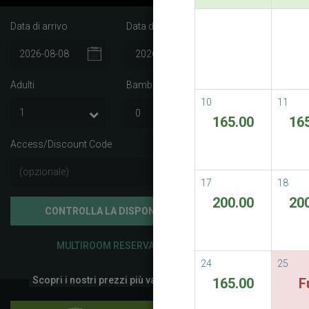
Data di arrivo
Data di partenza
Best A
Best Avail
Adulti
Bambini
i
READ M
10
11
165.00
16
Access/Discount Code
17
18
200.00
20
CONTROLLA LA DISPONIBILITÀ
MULTIROOM RESERVATION
24
25
Scopri i nostri prezzi più vantaggiosi
165.00
F