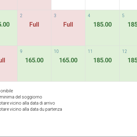
2
3
4
5
5.00
Full
Full
185.00
185
9
10
11
12
ull
165.00
165.00
185.00
185
onibile
a minima del soggiorno
are vicino alla data di arrivo
tare vicino alla data du partenza