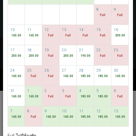
ตรวจสอบห้องว่าง
8
9
Full
Full
MULTIROOM RESERVATION
10
11
12
13
14
15
16
165.00
165.00
Full
Full
Full
Full
200.00
ค้นพบราคาที่ต่ำที่สุดของเรา
17
18
19
20
21
22
23
วันที่มีความยืดหยุ่น
200.00
200.00
Full
200.00
190.00
Full
Full
24
25
26
27
28
29
30
165.00
Full
Full
165.00
185.00
185.00
165.00
แพคเกจอื่น ๆ ที่มี
31
1
2
3
4
5
6
165.00
165.00
Full
Full
185.00
185.00
Full
Hotel Bencoolen @
Hong Kong Street
7
8
9
10
11
12
13
165.00
Full
165.00
165.00
185.00
185.00
165.00
ภาษาไทย
SGD
Best Available Rate
Full: ไม่มีห้องพัก