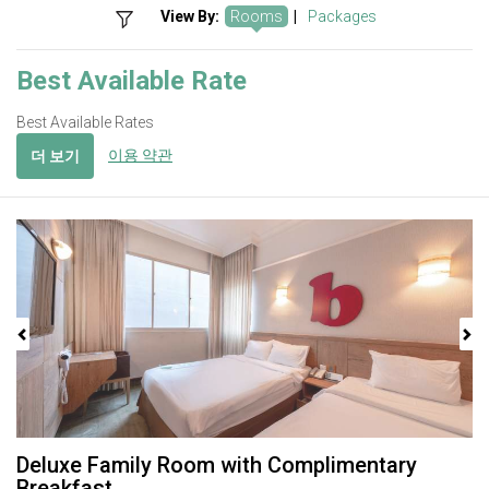
View By:
Rooms
|
Packages
Best Available Rate
Best Available Rates
이용 약관
더 보기
Previous
Next
Deluxe Family Room with Complimentary
Breakfast