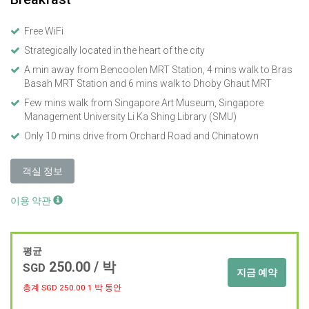
Free WiFi
Strategically located in the heart of the city
A min away from Bencoolen MRT Station, 4 mins walk to Bras
Basah MRT Station and 6 mins walk to Dhoby Ghaut MRT
Few mins walk from Singapore Art Museum, Singapore
Management University Li Ka Shing Library (SMU)
Only 10 mins drive from Orchard Road and Chinatown
객실 정보
이용 약관
평균
250.00
/ 박
SGD
지금 예약
총계 SGD
250.00
1 박 동안