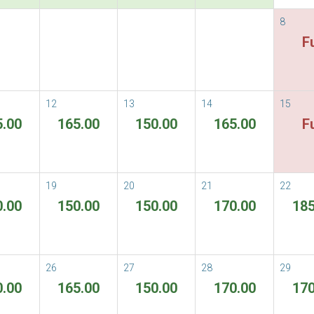
8
vailable Rate
Fu
able Rates
Allgemeine Geschäftsbedingungen
ORE
12
13
14
15
5.00
165.00
150.00
165.00
Fu
Im von Ihnen gewählten Zeitraum si
19
20
21
22
0.00
150.00
150.00
170.00
185
26
27
28
29
0.00
165.00
150.00
170.00
170