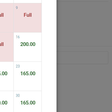
9
ll
Full
16
ll
200.00
nd keine Zimmer verfügbar.
23
.00
165.00
30
.00
165.00