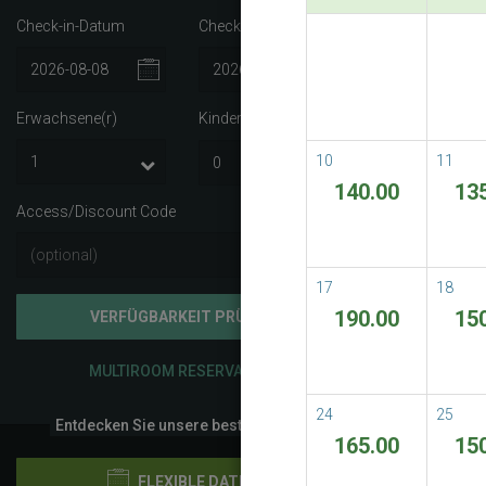
Check-in-Datum
Check-out-Datum
Best A
Best Avail
Erwachsene(r)
Kinder
i
READ M
10
11
140.00
13
Access/Discount Code
17
18
190.00
15
VERFÜGBARKEIT PRÜFEN
MULTIROOM RESERVATION
24
25
Entdecken Sie unsere besten Preise
165.00
15
FLEXIBLE DATEN