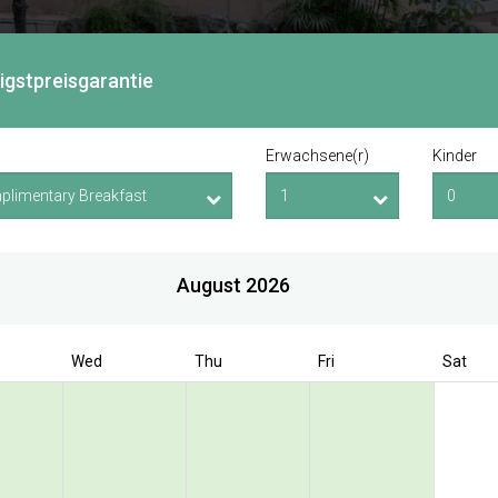
rigstpreisgarantie
Erwachsene(r)
Kinder
August 2026
Wed
Thu
Fri
Sat
Book Direct to enjoy exclusive deal
 Bencoolen @
olen Street