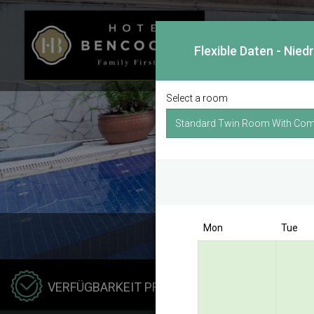
Flexible Daten - Nied
Select a room
Mon
Tue
Hotel
VERFÜGBARKEIT PRÜFEN
Benco