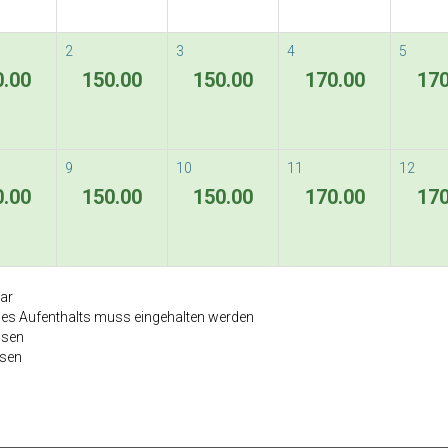
2
3
4
5
0.00
150.00
150.00
170.00
170
9
10
11
12
0.00
150.00
150.00
170.00
170
bar
des Aufenthalts muss eingehalten werden
ssen
ssen