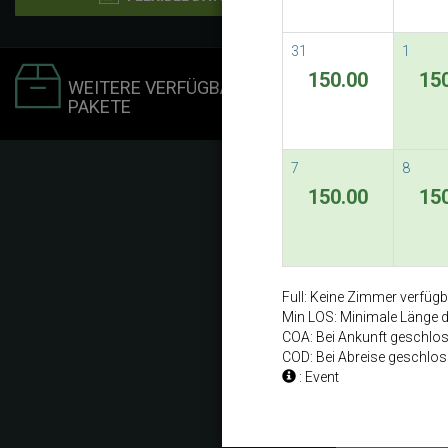
31
1
150.00
15
WEITERE VERFÜGBARE
PAKETE
7
8
150.00
15
Full: Keine Zimmer verfüg
Min LOS: Minimale Länge 
COA: Bei Ankunft geschlo
COD: Bei Abreise geschlo
: Event