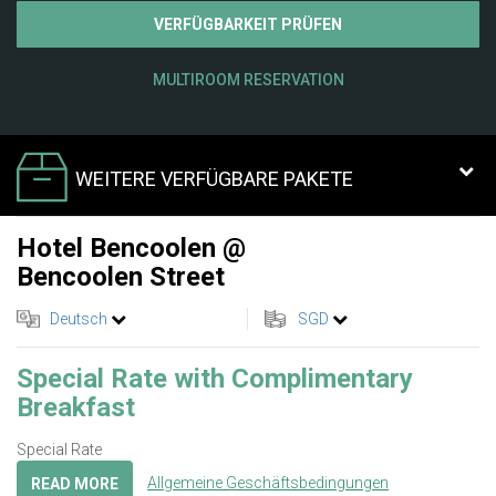
VERFÜGBARKEIT PRÜFEN
MULTIROOM RESERVATION
WEITERE VERFÜGBARE PAKETE
Hotel Bencoolen @
Bencoolen Street
Deutsch
SGD
Special Rate with Complimentary
Breakfast
Special Rate
Allgemeine Geschäftsbedingungen
READ MORE