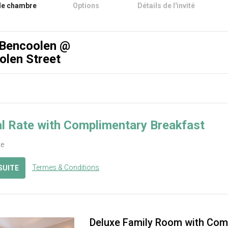
de chambre
Options
Détails de l'invité
 Bencoolen @
olen Street
l Rate with Complimentary Breakfast
te
Termes & Conditions
 SUITE
Deluxe Family Room with Com
ous
Next