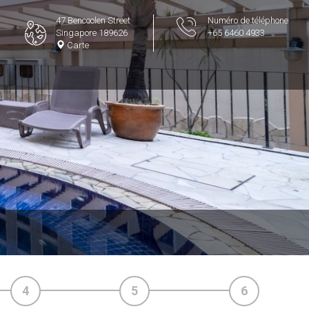
47 Bencoolen Street
Numéro de téléphone
Singapore 189626
+65 6460 4933
Carte
4
5
6