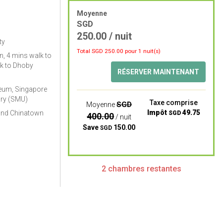
Moyenne
SGD
250.00
/ nuit
ty
Total SGD
250.00
pour 1 nuit(s)
, 4 mins walk to
k to Dhoby
RÉSERVER MAINTENANT
eum, Singapore
ary (SMU)
Taxe comprise
SGD
Moyenne
Impôt
49.75
and Chinatown
SGD
400.00
/ nuit
Save
150.00
SGD
2 chambres restantes