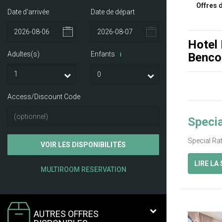
Offres 
Date d'arrivée
Date de départ
Hotel
Adultes(s)
Enfants
Benco
i
Access/Discount Code
Specia
Special Ra
VOIR LES DISPONIBILITÉS
LIRE LA
MULTIROOM RESERVATION
AUTRES OFFRES
Previ