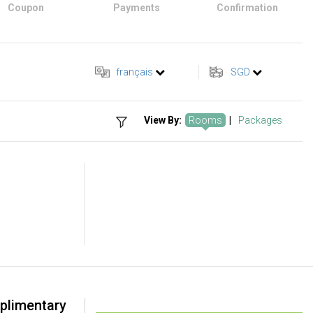
Coupon
Payments
Confirmation
français
SGD
View By:
Rooms
|
Packages
plimentary