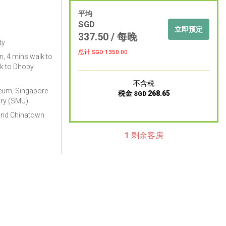
平均
SGD
立即预定
337.50
/ 每晚
ty
总计 SGD
1350.00
, 4 mins walk to
k to Dhoby
不含税
eum, Singapore
税金
268.65
SGD
ary (SMU)
and Chinatown
1 剩余客房