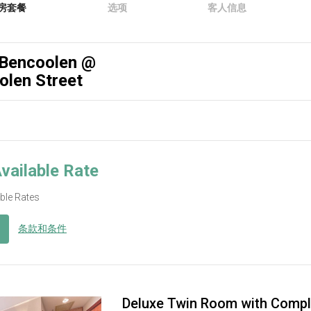
房套餐
选项
客人信息
 Bencoolen @
olen Street
vailable Rate
able Rates
条款和条件
Deluxe Twin Room with Compl
ous
Next