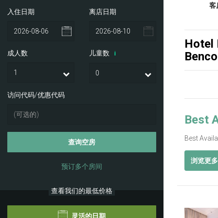
客
入住日期
离店日期
Hotel
成人数
儿童数
Benco
i
访问代码/优惠代码
Best A
Best Avail
查询空房
浏览更多
预订多个房间
查看我们的最低价格
Previ
灵活的日期