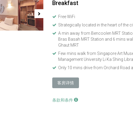
Breakfast
Free WiFi
Strategically located in the heart of the ci
A min away from Bencoolen MRT Station
Bras Basah MRT Station and 6 mins wal
Ghaut MRT
Few mins walk from Singapore Art Mus
Management University Li Ka Shing Libr
Only 10 mins drive from Orchard Road 
客房详情
条款和条件