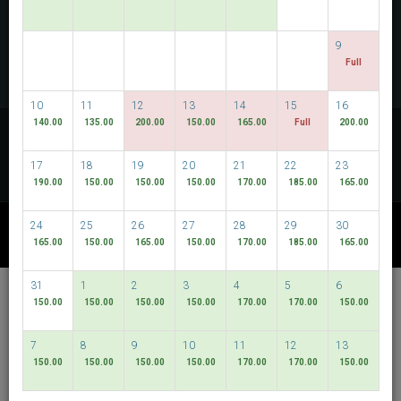
PERIKSA KETERSEDIAAN
9
MULTIROOM RESERVATION
Full
10
11
12
13
14
15
16
Temukan harga terendah kami
140.00
135.00
200.00
150.00
165.00
Full
200.00
TANGGAL FLEKSIBEL
17
18
19
20
21
22
23
190.00
150.00
150.00
150.00
170.00
185.00
165.00
24
25
26
27
28
29
30
PAKET LAIN
165.00
150.00
165.00
150.00
170.00
185.00
165.00
31
1
2
3
4
5
6
Hotel Bencoolen @
150.00
150.00
150.00
150.00
170.00
170.00
150.00
Bencoolen Street
7
8
9
10
11
12
13
Bahasa Indonesia
SGD
150.00
150.00
150.00
150.00
170.00
170.00
150.00
Best Available Rate