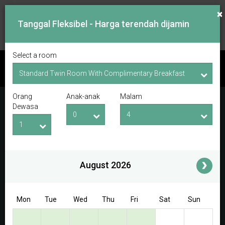
×
Tanggal Fleksibel - Harga terendah dijamin
Select a room
PERIKSA KETERSEDIAAN
Orang
Anak-anak
Malam
Tanggal Lapor Masuk
Tanggal Lapor Keluar
Dewasa
Orang Dewasa
Anak-anak
i
August 2026
Access/Discount Code
Mon
Tue
Wed
Thu
Fri
Sat
Sun