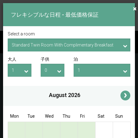
×
フレキシブルな日程 - 最低価格保証
Select a room
空室を探索
大人
子供
泊
チェックイン日
チェックアウト日
大人
子供
i
August 2026
Access/Discount Code
Mon
Tue
Wed
Thu
Fri
Sat
Sun