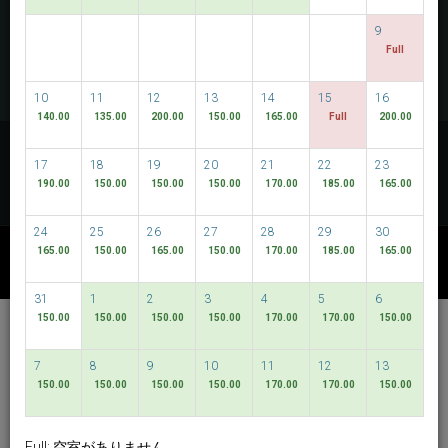
空室を探索
9
Full
MULTIROOM RESERVATION
10
11
12
13
14
15
16
140.00
135.00
200.00
150.00
165.00
Full
200.00
最低価格を探す
17
18
19
20
21
22
23
フレキシブルな日程
190.00
150.00
150.00
150.00
170.00
185.00
165.00
24
25
26
27
28
29
30
165.00
150.00
165.00
150.00
170.00
185.00
165.00
その他利用可能なパッケージ
31
1
2
3
4
5
6
150.00
150.00
150.00
150.00
170.00
170.00
150.00
Hotel Bencoolen @
Bencoolen Street
7
8
9
10
11
12
13
150.00
150.00
150.00
150.00
170.00
170.00
150.00
日本語
SGD
Best Available Rate
Full: 空室がありません